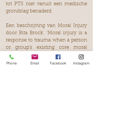
tot PTS niet vanuit een medische
grondslag benaderd.
Een beschrijving van Moral Injury
door Rita Brock: 'Moral injury is a
response to trauma when a person
or group's existing core moral
foundations are unable to justify,
process, and integrate trauma into
Phone
Email
Facebook
Instagram
a reliable identity and meaning
system that sustains relationships
and human flourishing.
Moral Injury komt voort uit:
A. Verraden worden door mensen
en /
of instellingen op wie men zou
hebben moeten kunnen